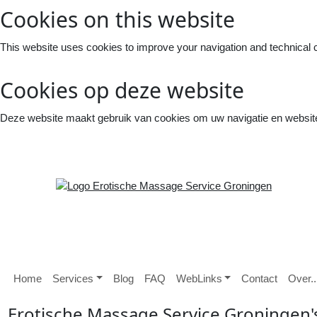
Cookies on this website
This website uses cookies to improve your navigation and technical 
Cookies op deze website
Deze website maakt gebruik van cookies om uw navigatie en website 
Home
S
ervices
B
log
FAQ
W
eb
L
inks
Contact
O
ver
..
E
rotische
M
assage
S
ervice
G
roningen