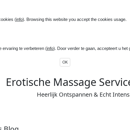
cookies (
info
). Browsing this website you accept the cookies usage.
ervaring te verbeteren (
info
). Door verder te gaan, accepteert u het
OK
E
rotische
M
assage
S
ervi
Heerlijk
Ontspannen
&
Echt
Inten
's
Blog