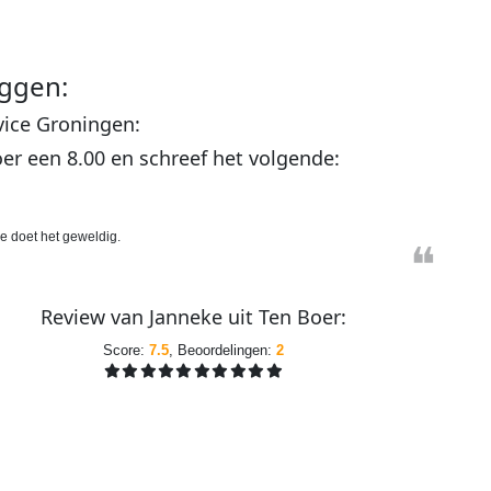
ggen:
vice
G
roningen:
oer
een
8.00
en schreef het volgende:
je doet het geweldig.
❝
Review van
Janneke
uit
Ten Boer
:
Score:
7.5
, Beoordelingen:
2