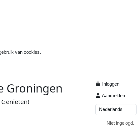
 gebruik van cookies.
ce
G
roningen
Inloggen
Aanmelden
s
Genieten
!
Niet ingelogd.