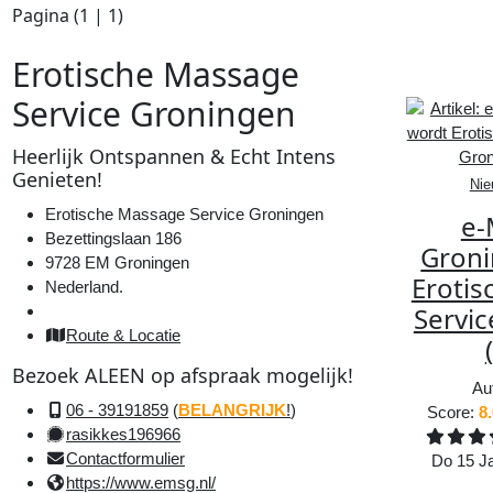
Pagina (
1
|
1
)
E
rotische
M
assage
S
ervice
G
roningen
Heerlijk
Ontspannen
&
Echt
Intens
Genieten
!
Nie
Erotische Massage Service Groningen
e-
Bezettingslaan 186
Groni
9728 EM Groningen
Eroti
Nederland.
Servi
Route &
Locatie
Bezoek
ALEEN
op
afspraak
mogelijk!
Au
06 - 39191859
(
BELANGRIJK
!
)
Score:
8
rasikkes196966
Contactformulier
Do 15 Ja
https://www.emsg.nl/
789