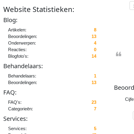
Website
Statistieken
:
B
log:
Artikelen:
8
Beoordelingen:
13
Onderwerpen:
4
Reacties:
0
❝
Blogfoto's:
14
Behandelaars:
Behandelaars:
1
Beoordelingen:
13
Beoord
FAQ:
Cijfe
FAQ's:
23
Categorieēn:
7
Services:
Services:
5