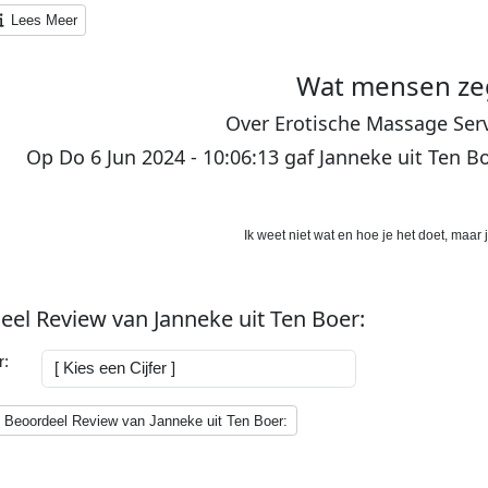
Lees Meer
Wat
mensen
ze
O
ver
E
rotische
M
assage
S
er
Op
Do 6 Jun 2024 - 10:06:13
gaf
Janneke
uit
Ten B
Ik weet niet wat en hoe je het doet, maar 
eel Review van
Janneke
uit
Ten Boer
:
r:
Beoordeel Review van Janneke uit Ten Boer: