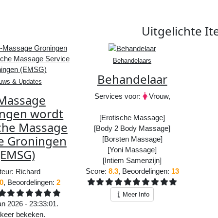
Uitgelichte
It
Behandelaars
Behandelaar
uws & Updates
Massage
Services voor:
Vrouw,
ngen wordt
[Erotische Massage]
sche Massage
[Body 2 Body Massage]
ce Groningen
[Borsten Massage]
[Yoni Massage]
(EMSG)
[Intiem Samenzijn]
Score:
8.3
, Beoordelingen:
13
teur:
Richard
.0
, Beoordelingen:
2
Meer Info
n 2026 - 23:33:01.
keer bekeken.